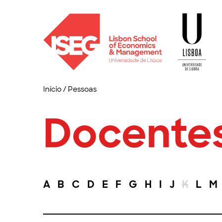
Início
/
Pessoas
Docente
A
B
C
D
E
F
G
H
I
J
K
L
M