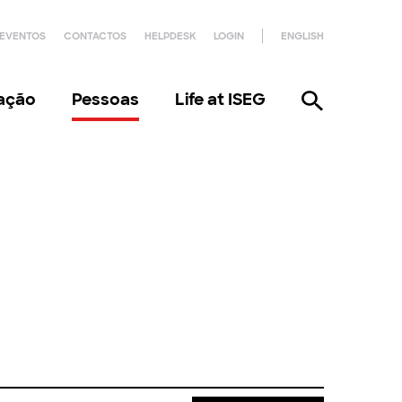
EVENTOS
CONTACTOS
HELPDESK
LOGIN
ENGLISH
gação
Pessoas
Life at ISEG