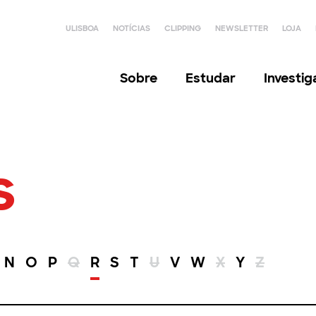
ULISBOA
NOTÍCIAS
CLIPPING
NEWSLETTER
LOJA
Sobre
Estudar
Investi
s
N
O
P
Q
R
S
T
U
V
W
X
Y
Z