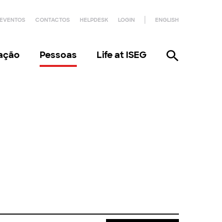
EVENTOS
CONTACTOS
HELPDESK
LOGIN
ENGLISH
gação
Pessoas
Life at ISEG