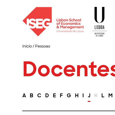
Início
/
Pessoas
Docente
A
B
C
D
E
F
G
H
I
J
K
L
M