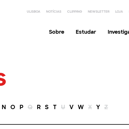
ULISBOA
NOTÍCIAS
CLIPPING
NEWSLETTER
LOJA
Sobre
Estudar
Investi
s
N
O
P
Q
R
S
T
U
V
W
X
Y
Z