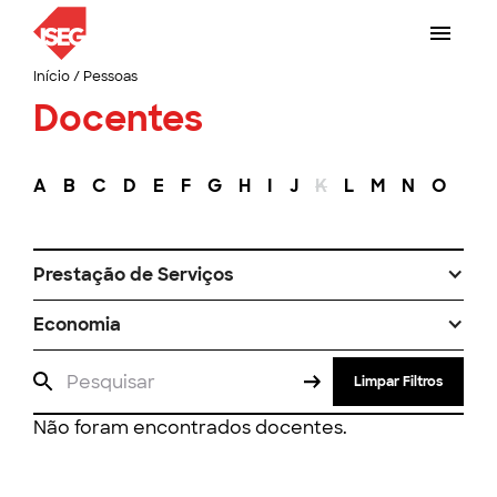
Início
/
Pessoas
Docentes
A
B
C
D
E
F
G
H
I
J
K
L
M
N
O
P
Prestação de Serviços
Economia
Limpar Filtros
Não foram encontrados docentes.