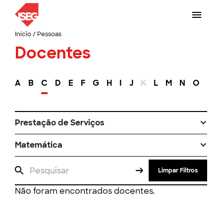
Início
/
Pessoas
Docentes
A
B
C
D
E
F
G
H
I
J
K
L
M
N
O
P
Prestação de Serviços
Matemática
Limpar Filtros
Não foram encontrados docentes.