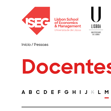
Início
/
Pessoas
Docente
A
B
C
D
E
F
G
H
I
J
K
L
M