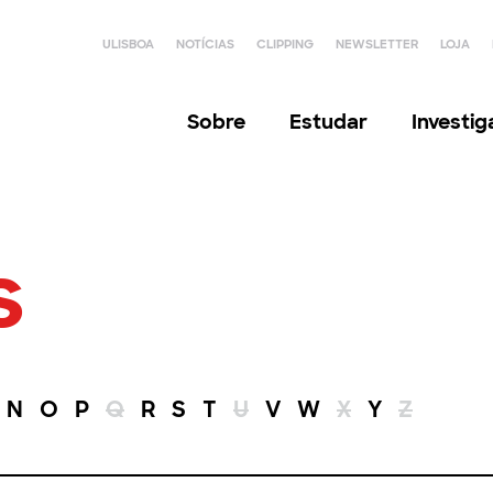
ULISBOA
NOTÍCIAS
CLIPPING
NEWSLETTER
LOJA
Sobre
Estudar
Investi
s
N
O
P
Q
R
S
T
U
V
W
X
Y
Z