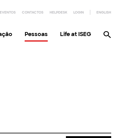
EVENTOS
CONTACTOS
HELPDESK
LOGIN
ENGLISH
gação
Pessoas
Life at ISEG