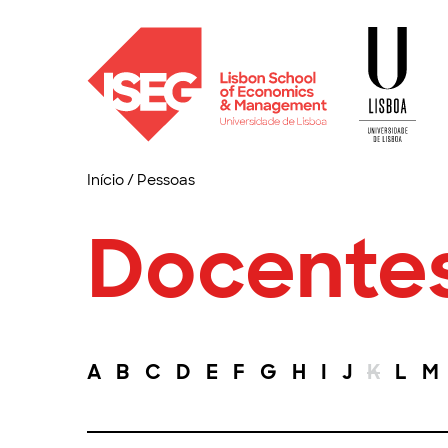
Início
/
Pessoas
Docente
A
B
C
D
E
F
G
H
I
J
K
L
M