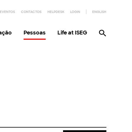
EVENTOS
CONTACTOS
HELPDESK
LOGIN
ENGLISH
gação
Pessoas
Life at ISEG