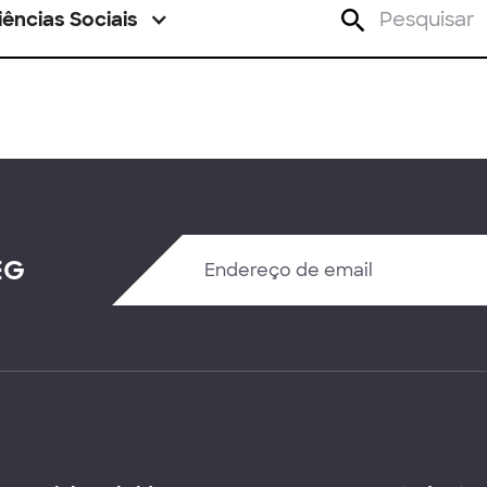
iências Sociais
EG