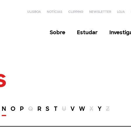
ULISBOA
NOTÍCIAS
CLIPPING
NEWSLETTER
LOJA
Sobre
Estudar
Investi
s
N
O
P
Q
R
S
T
U
V
W
X
Y
Z