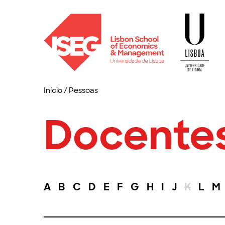
Início
/
Pessoas
Docente
A
B
C
D
E
F
G
H
I
J
K
L
M