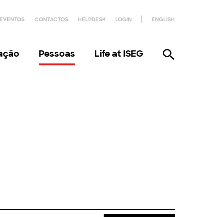
EVENTOS
CONTACTOS
HELPDESK
LOGIN
ENGLISH
gação
Pessoas
Life at ISEG