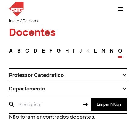
Início
/
Pessoas
Docentes
A
B
C
D
E
F
G
H
I
J
K
L
M
N
O
P
Professor Catedrático
Departamento
Limpar Filtros
Não foram encontrados docentes.