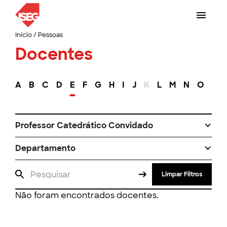
Início
/
Pessoas
Docentes
A
B
C
D
E
F
G
H
I
J
K
L
M
N
O
P
Professor Catedrático Convidado
Departamento
Limpar Filtros
Não foram encontrados docentes.