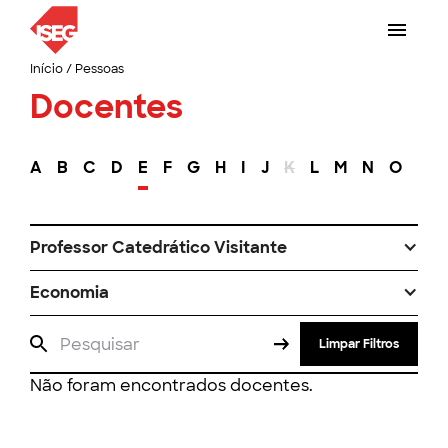
Início
/
Pessoas
Docentes
A
B
C
D
E
F
G
H
I
J
K
L
M
N
O
P
Professor Catedrático Visitante
Economia
Limpar Filtros
Não foram encontrados docentes.