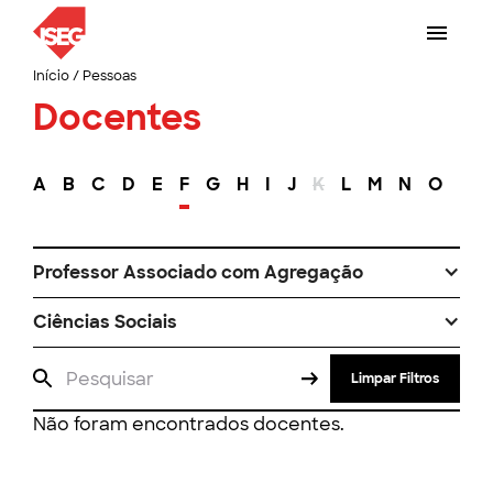
Início
/
Pessoas
Docentes
A
B
C
D
E
F
G
H
I
J
K
L
M
N
O
P
Professor Associado com Agregação
Ciências Sociais
Limpar Filtros
Não foram encontrados docentes.