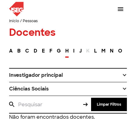
Início
/
Pessoas
Docentes
A
B
C
D
E
F
G
H
I
J
K
L
M
N
O
P
Investigador principal
Ciências Sociais
Limpar Filtros
Não foram encontrados docentes.