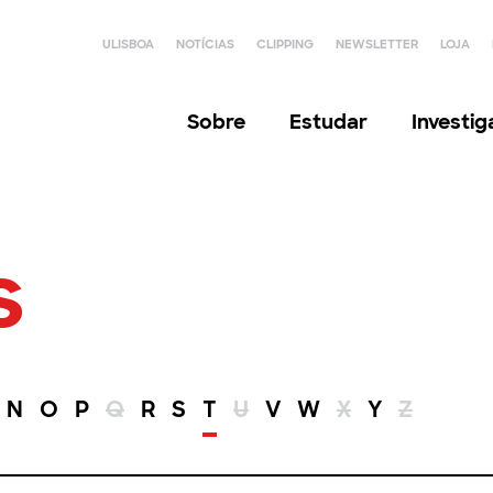
ULISBOA
NOTÍCIAS
CLIPPING
NEWSLETTER
LOJA
Sobre
Estudar
Investi
s
N
O
P
Q
R
S
T
U
V
W
X
Y
Z