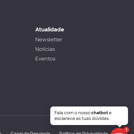
s
Atualidade
Newsletter
Notícias
Eventos
Fala com o nosso
chatbot
e
esclarece as tuas dúvidas.
1
s
Canal de Denúncia
Política de Privacidade