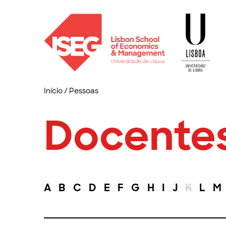
Início
/
Pessoas
Docente
A
B
C
D
E
F
G
H
I
J
K
L
M