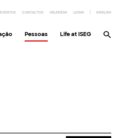
EVENTOS
CONTACTOS
HELPDESK
LOGIN
ENGLISH
gação
Pessoas
Life at ISEG