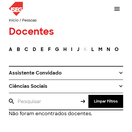
Início
/
Pessoas
Docentes
A
B
C
D
E
F
G
H
I
J
K
L
M
N
O
P
Assistente Convidado
Ciências Sociais
Limpar Filtros
Não foram encontrados docentes.