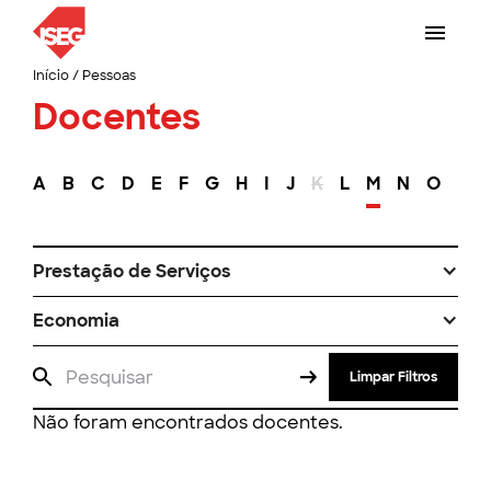
Início
/
Pessoas
Docentes
A
B
C
D
E
F
G
H
I
J
K
L
M
N
O
P
Prestação de Serviços
Economia
Limpar Filtros
Não foram encontrados docentes.