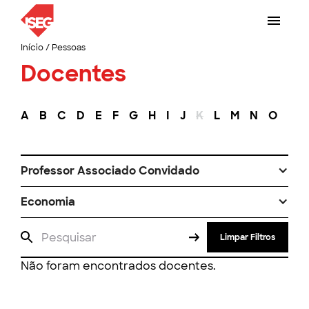
Início
/
Pessoas
Docentes
A
B
C
D
E
F
G
H
I
J
K
L
M
N
O
P
Professor Associado Convidado
Economia
Limpar Filtros
Não foram encontrados docentes.