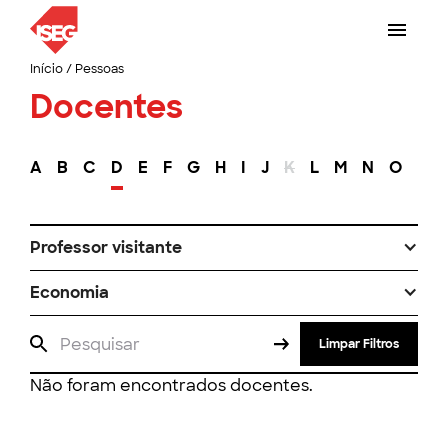
Início
/
Pessoas
Docentes
A
B
C
D
E
F
G
H
I
J
K
L
M
N
O
P
Professor visitante
Economia
Limpar Filtros
Não foram encontrados docentes.