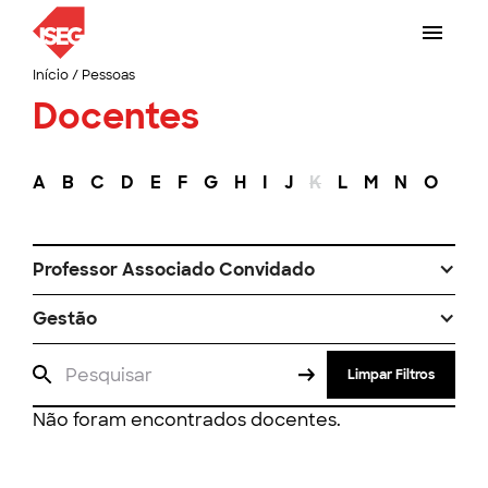
Início
/
Pessoas
Docentes
A
B
C
D
E
F
G
H
I
J
K
L
M
N
O
P
Professor Associado Convidado
Gestão
Limpar Filtros
Não foram encontrados docentes.