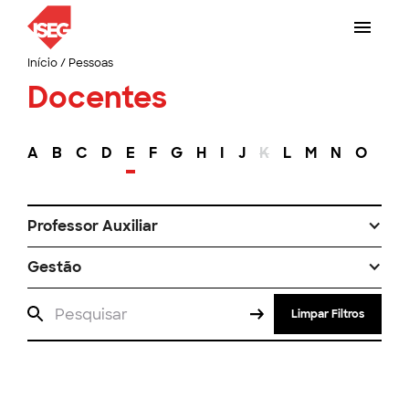
Início
/
Pessoas
Docentes
A
B
C
D
E
F
G
H
I
J
K
L
M
N
O
P
Professor Auxiliar
Gestão
Limpar Filtros