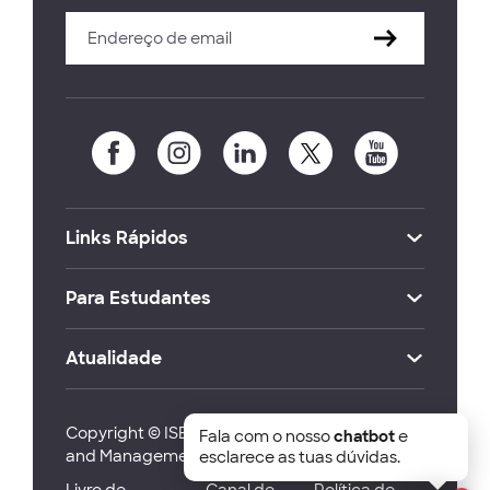
Links Rápidos
Para Estudantes
Atualidade
Copyright © ISEG Lisbon School of Economics
Fala com o nosso
chatbot
e
and Management 2026
esclarece as tuas dúvidas.