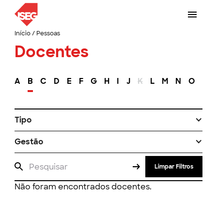
Início
/
Pessoas
Docentes
A
B
C
D
E
F
G
H
I
J
K
L
M
N
O
P
Tipo
Gestão
Limpar Filtros
Não foram encontrados docentes.