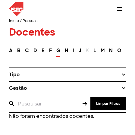
Início
/
Pessoas
Docentes
A
B
C
D
E
F
G
H
I
J
K
L
M
N
O
P
Tipo
Gestão
Limpar Filtros
Não foram encontrados docentes.