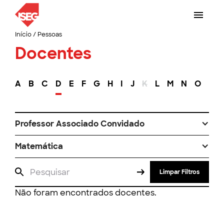
Início
/
Pessoas
Docentes
A
B
C
D
E
F
G
H
I
J
K
L
M
N
O
P
Professor Associado Convidado
Matemática
Limpar Filtros
Não foram encontrados docentes.