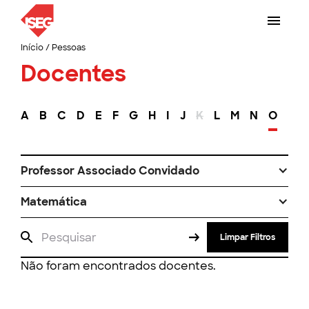
Início
/
Pessoas
Docentes
A
B
C
D
E
F
G
H
I
J
K
L
M
N
O
P
Professor Associado Convidado
Matemática
Limpar Filtros
Não foram encontrados docentes.