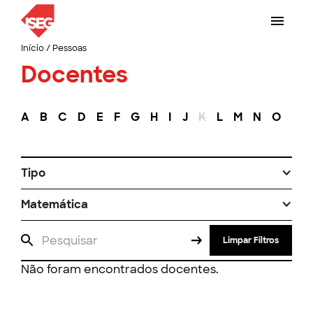
Início
/
Pessoas
Docentes
A
B
C
D
E
F
G
H
I
J
K
L
M
N
O
P
Tipo
Matemática
Limpar Filtros
Não foram encontrados docentes.