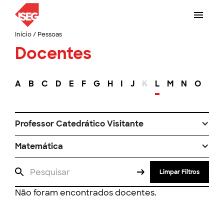
Início
/
Pessoas
Docentes
A
B
C
D
E
F
G
H
I
J
K
L
M
N
O
P
Professor Catedrático Visitante
Matemática
Limpar Filtros
Não foram encontrados docentes.