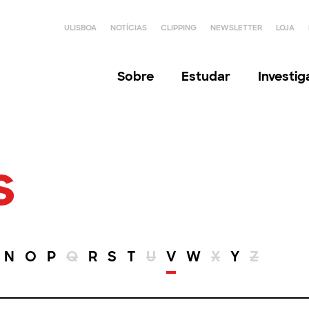
ULISBOA
NOTÍCIAS
CLIPPING
NEWSLETTER
LOJA
Sobre
Estudar
Investi
s
N
O
P
Q
R
S
T
U
V
W
X
Y
Z