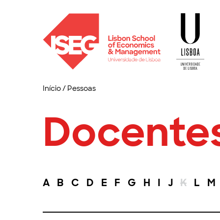
Início
/
Pessoas
Docente
A
B
C
D
E
F
G
H
I
J
K
L
M