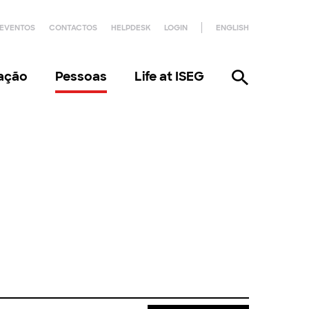
EVENTOS
CONTACTOS
HELPDESK
LOGIN
ENGLISH
gação
Pessoas
Life at ISEG