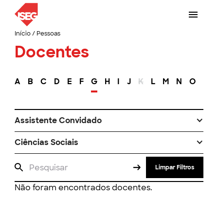
Início
/
Pessoas
Docentes
A
B
C
D
E
F
G
H
I
J
K
L
M
N
O
P
Assistente Convidado
Ciências Sociais
Limpar Filtros
Não foram encontrados docentes.