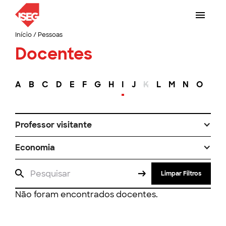
Início
/
Pessoas
Docentes
A
B
C
D
E
F
G
H
I
J
K
L
M
N
O
P
Professor visitante
Economia
Limpar Filtros
Não foram encontrados docentes.