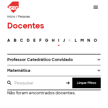
Início
/
Pessoas
Docentes
A
B
C
D
E
F
G
H
I
J
K
L
M
N
O
P
Professor Catedrático Convidado
Matemática
Limpar Filtros
Não foram encontrados docentes.