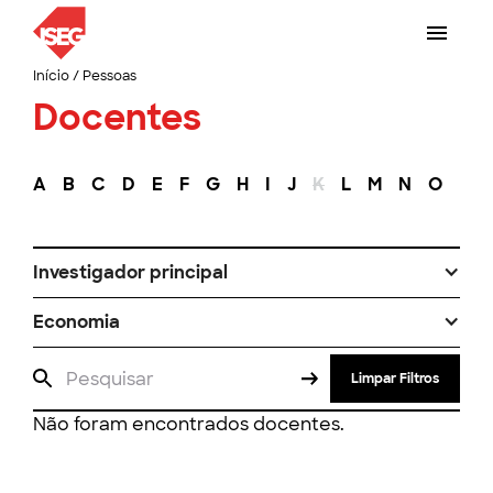
Início
/
Pessoas
Docentes
A
B
C
D
E
F
G
H
I
J
K
L
M
N
O
P
Investigador principal
Economia
Limpar Filtros
Não foram encontrados docentes.