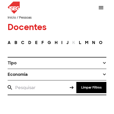
Início
/
Pessoas
Docentes
A
B
C
D
E
F
G
H
I
J
K
L
M
N
O
P
Tipo
Economia
Limpar Filtros