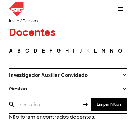
Início
/
Pessoas
Docentes
A
B
C
D
E
F
G
H
I
J
K
L
M
N
O
P
Investigador Auxiliar Convidado
Gestão
Limpar Filtros
Não foram encontrados docentes.