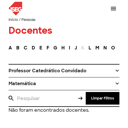
Início
/
Pessoas
Docentes
A
B
C
D
E
F
G
H
I
J
K
L
M
N
O
P
Professor Catedrático Convidado
Matemática
Limpar Filtros
Não foram encontrados docentes.