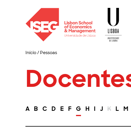
Início
/
Pessoas
Docente
A
B
C
D
E
F
G
H
I
J
K
L
M