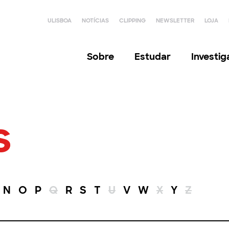
ULISBOA
NOTÍCIAS
CLIPPING
NEWSLETTER
LOJA
Sobre
Estudar
Investi
s
N
O
P
Q
R
S
T
U
V
W
X
Y
Z