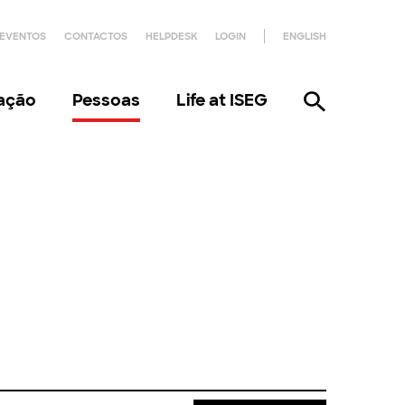
EVENTOS
CONTACTOS
HELPDESK
LOGIN
ENGLISH
gação
Pessoas
Life at ISEG