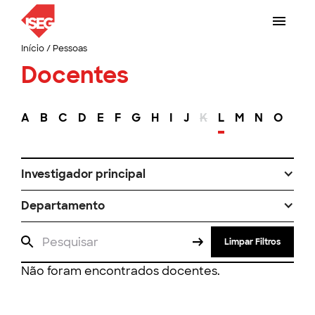
Início
/
Pessoas
Docentes
A
B
C
D
E
F
G
H
I
J
K
L
M
N
O
P
Investigador principal
Departamento
Limpar Filtros
Não foram encontrados docentes.