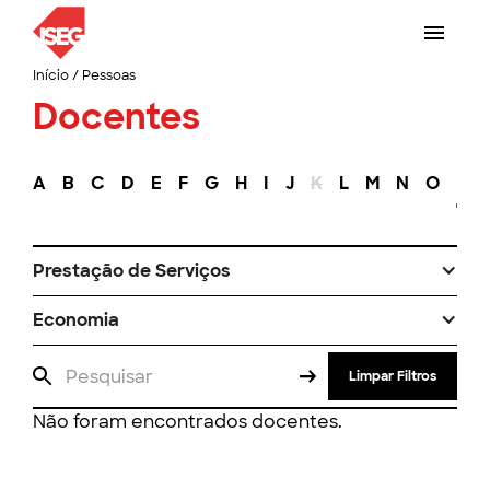
Início
/
Pessoas
Docentes
A
B
C
D
E
F
G
H
I
J
K
L
M
N
O
P
Prestação de Serviços
Economia
Limpar Filtros
Não foram encontrados docentes.