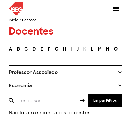
Início
/
Pessoas
Docentes
A
B
C
D
E
F
G
H
I
J
K
L
M
N
O
P
Professor Associado
Economia
Limpar Filtros
Não foram encontrados docentes.