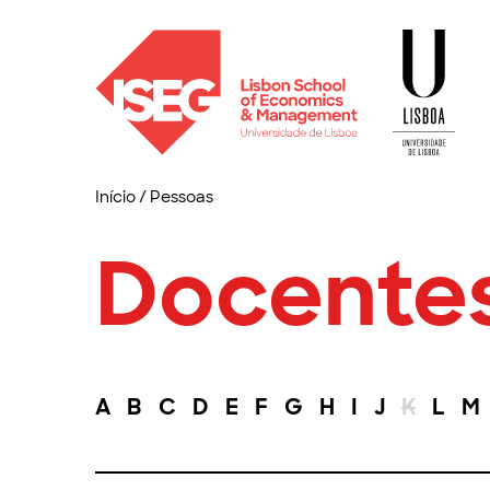
Início
/
Pessoas
Docente
A
B
C
D
E
F
G
H
I
J
K
L
M