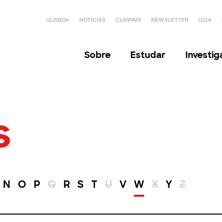
ULISBOA
NOTÍCIAS
CLIPPING
NEWSLETTER
LOJA
Sobre
Estudar
Investi
s
N
O
P
Q
R
S
T
U
V
W
X
Y
Z