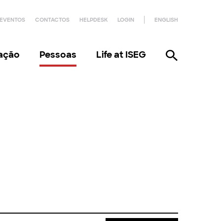
EVENTOS
CONTACTOS
HELPDESK
LOGIN
ENGLISH
gação
Pessoas
Life at ISEG