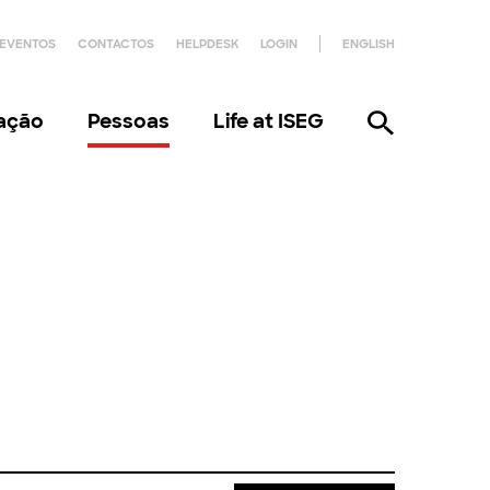
EVENTOS
CONTACTOS
HELPDESK
LOGIN
ENGLISH
gação
Pessoas
Life at ISEG