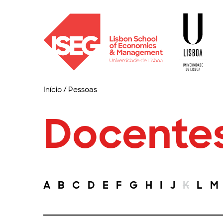
Início
/
Pessoas
Docente
A
B
C
D
E
F
G
H
I
J
K
L
M