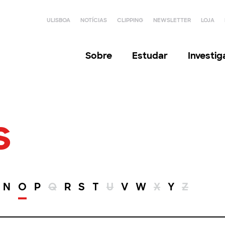
ULISBOA
NOTÍCIAS
CLIPPING
NEWSLETTER
LOJA
Sobre
Estudar
Investi
s
N
O
P
Q
R
S
T
U
V
W
X
Y
Z