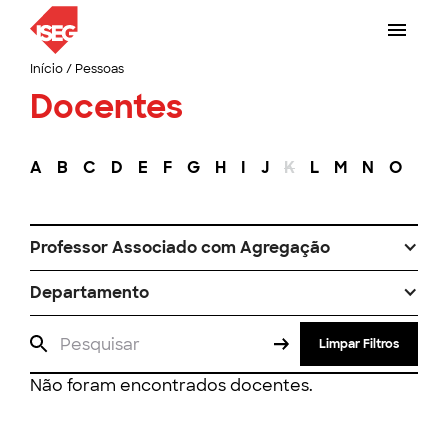
Início
/
Pessoas
Docentes
A
B
C
D
E
F
G
H
I
J
K
L
M
N
O
P
Professor Associado com Agregação
Departamento
Limpar Filtros
Não foram encontrados docentes.