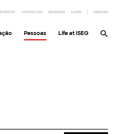
EVENTOS
CONTACTOS
HELPDESK
LOGIN
ENGLISH
gação
Pessoas
Life at ISEG