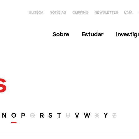
ULISBOA
NOTÍCIAS
CLIPPING
NEWSLETTER
LOJA
Sobre
Estudar
Investi
s
N
O
P
Q
R
S
T
U
V
W
X
Y
Z