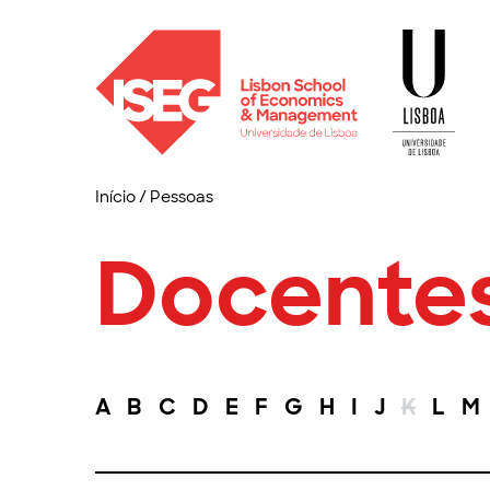
Início
/
Pessoas
Docente
A
B
C
D
E
F
G
H
I
J
K
L
M