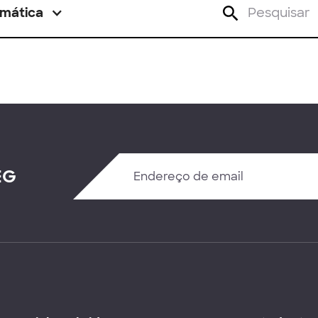
mática
EG