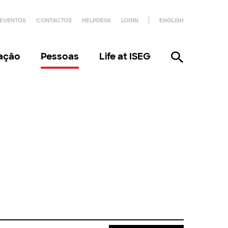
EVENTOS
CONTACTOS
HELPDESK
LOGIN
ENGLISH
gação
Pessoas
Life at ISEG