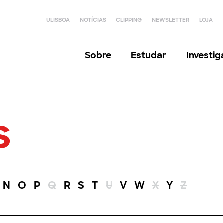
ULISBOA
NOTÍCIAS
CLIPPING
NEWSLETTER
LOJA
Sobre
Estudar
Investi
s
N
O
P
Q
R
S
T
U
V
W
X
Y
Z