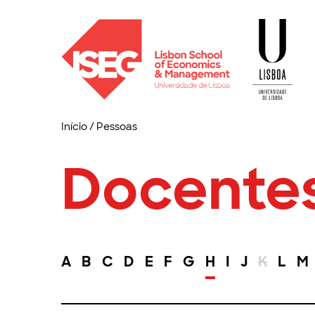
Início
/
Pessoas
Docente
A
B
C
D
E
F
G
H
I
J
K
L
M