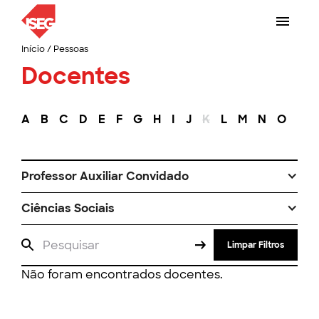
Início
/
Pessoas
Docentes
A
B
C
D
E
F
G
H
I
J
K
L
M
N
O
P
Professor Auxiliar Convidado
Ciências Sociais
Limpar Filtros
Não foram encontrados docentes.