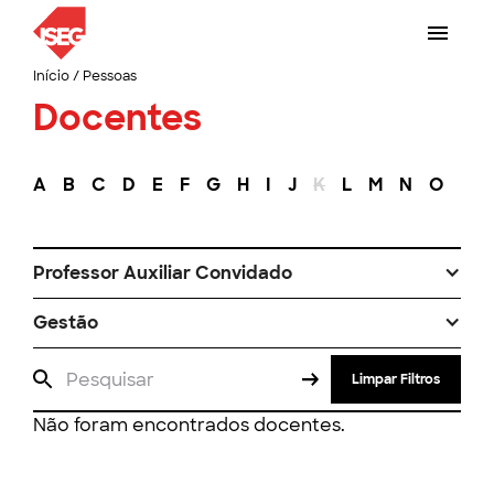
Início
/
Pessoas
Docentes
A
B
C
D
E
F
G
H
I
J
K
L
M
N
O
P
Professor Auxiliar Convidado
Gestão
Limpar Filtros
Não foram encontrados docentes.