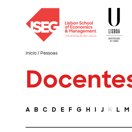
Início
/
Pessoas
Docente
A
B
C
D
E
F
G
H
I
J
K
L
M