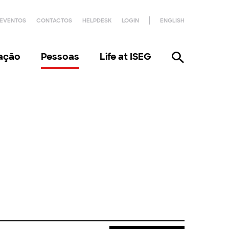
EVENTOS
CONTACTOS
HELPDESK
LOGIN
ENGLISH
gação
Pessoas
Life at ISEG