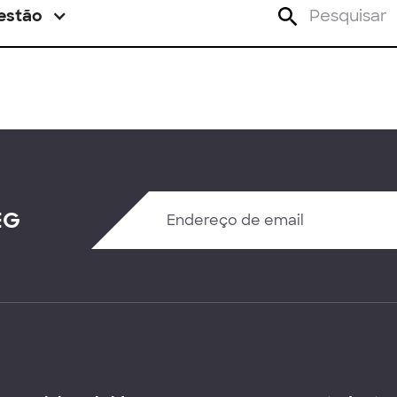
estão
EG