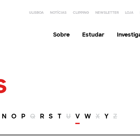
ULISBOA
NOTÍCIAS
CLIPPING
NEWSLETTER
LOJA
Sobre
Estudar
Investi
s
N
O
P
Q
R
S
T
U
V
W
X
Y
Z