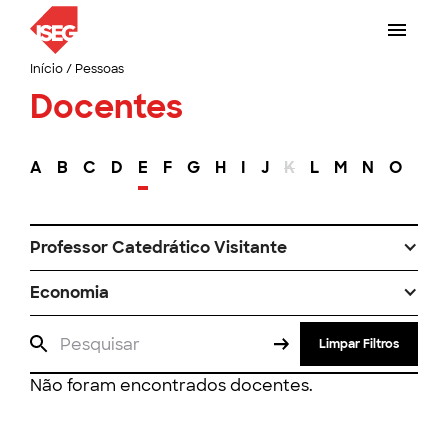
Início
/
Pessoas
Docentes
A
B
C
D
E
F
G
H
I
J
K
L
M
N
O
P
Professor Catedrático Visitante
Economia
Limpar Filtros
Não foram encontrados docentes.