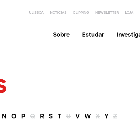
ULISBOA
NOTÍCIAS
CLIPPING
NEWSLETTER
LOJA
Sobre
Estudar
Investi
s
N
O
P
Q
R
S
T
U
V
W
X
Y
Z