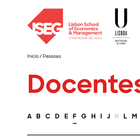
Início
/
Pessoas
Docente
A
B
C
D
E
F
G
H
I
J
K
L
M