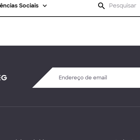
ências Sociais
EG