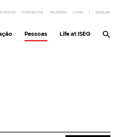
EVENTOS
CONTACTOS
HELPDESK
LOGIN
ENGLISH
gação
Pessoas
Life at ISEG