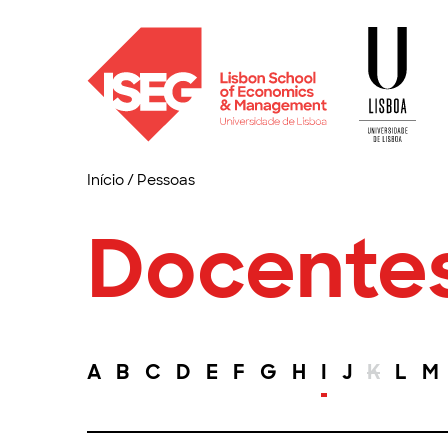
Início
/
Pessoas
Docente
A
B
C
D
E
F
G
H
I
J
K
L
M