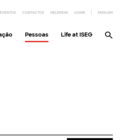
EVENTOS
CONTACTOS
HELPDESK
LOGIN
ENGLISH
gação
Pessoas
Life at ISEG