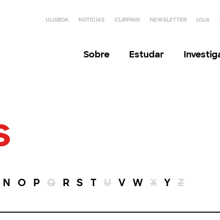
ULISBOA
NOTÍCIAS
CLIPPING
NEWSLETTER
LOJA
Sobre
Estudar
Investi
s
N
O
P
Q
R
S
T
U
V
W
X
Y
Z