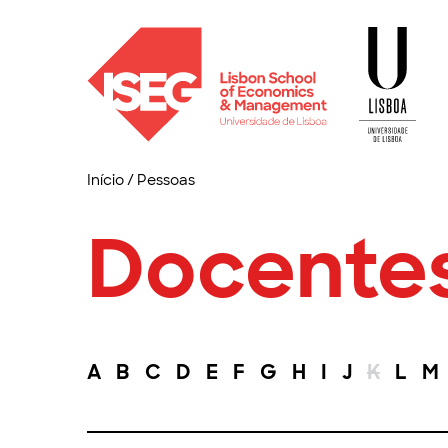
Início
/
Pessoas
Docente
A
B
C
D
E
F
G
H
I
J
K
L
M