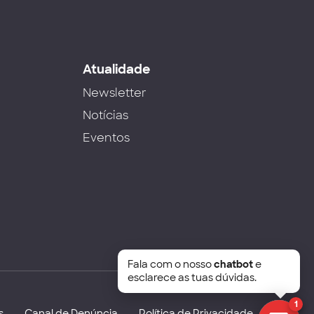
s
Atualidade
Newsletter
Notícias
Eventos
Fala com o nosso
chatbot
e
esclarece as tuas dúvidas.
1
s
Canal de Denúncia
Política de Privacidade