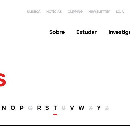
ULISBOA
NOTÍCIAS
CLIPPING
NEWSLETTER
LOJA
Sobre
Estudar
Investi
s
N
O
P
Q
R
S
T
U
V
W
X
Y
Z