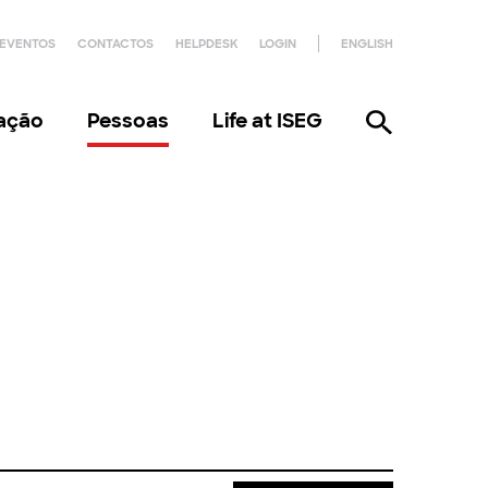
EVENTOS
CONTACTOS
HELPDESK
LOGIN
ENGLISH
gação
Pessoas
Life at ISEG