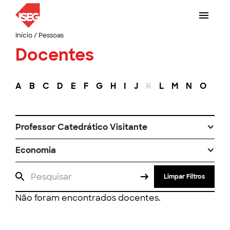
Início
/
Pessoas
Docentes
A
B
C
D
E
F
G
H
I
J
K
L
M
N
O
P
Professor Catedrático Visitante
Economia
Limpar Filtros
Não foram encontrados docentes.